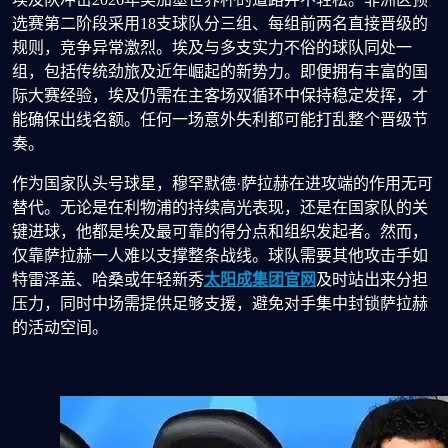
选赛第二阶段采用18支球队分三组、每组前两名直接晋级的
规则，竞争异常激烈。埃及与多支实力不俗的球队同处一
组，包括传统劲旅及近年崛起的新势力。即便拥有丰富的国
际大赛经验，埃及仍需在主客场双循环中保持稳定发挥，才
能确保出线名额。任何一场意外失利都可能打乱整个晋级节
奏。
作为国家队头号球星，穆罕默德·萨拉赫在进攻端的作用无可
替代。无论是在利物浦的持续高光表现，还是在国家队的关
键进球，他都是埃及最可靠的得分点和组织发起者。然而，
仅靠萨拉赫一人难以支撑整条战线。球队需要其他攻击手如
特雷泽盖、哈桑或年轻新秀
太阳成集团官网
及时站出来分担
压力，同时中场需提供足够支援，避免对手集中封锁萨拉赫
的活动空间。