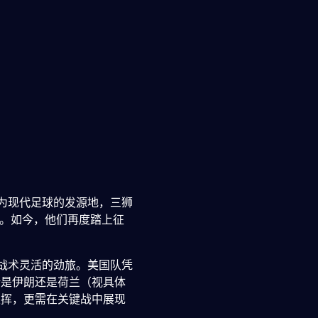
为现代足球的发源地，三狮
衔。如今，他们再度踏上征
战术灵活的劲旅。美国队凭
论是伊朗还是荷兰（视具体
发挥，更需在关键战中展现