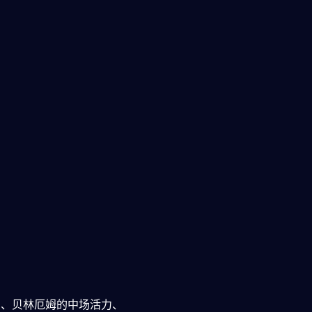
力、贝林厄姆的中场活力、