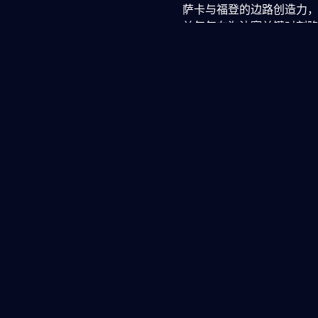
萨卡与福登的边路创造力
兰每每在淘汰赛关键时刻
力。
外界对英格兰的期待早已超
国媒体更是毫不掩饰地将他
静，在逆境中迅速调整，
历史数据显示，自1966
但距离真正的“冠军传奇”
临场应变的综合较量。L组
或许，真正的答案不在数
个问题，最终要由他们在
上一篇