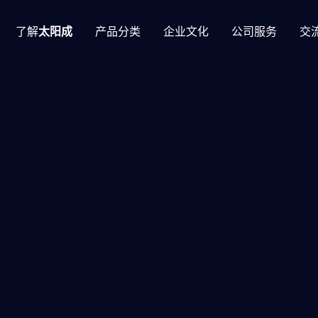
了解
太阳成
产品分类
企业文化
公司服务
交