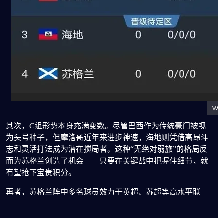
其次，C组形势本身充满变数。尽管巴西作为传统豪门被视
为头号种子，但摩洛哥近年来进步神速，海地则凭借高昂斗
志和灵活打法成为潜在搅局者。这种“无绝对弱旅”的格局反
而为苏格兰创造了机会——只要在关键战中把握住细节，就
有望抢下宝贵积分。
再者，苏格兰阵中多名球员效力于英超、苏超等高水平联
赛，实战经验丰富。队长安德鲁·罗伯逊的领导力、中场斯科
特·麦肯纳的拦截能力，以及年轻前锋切·亚当斯的冲击力，